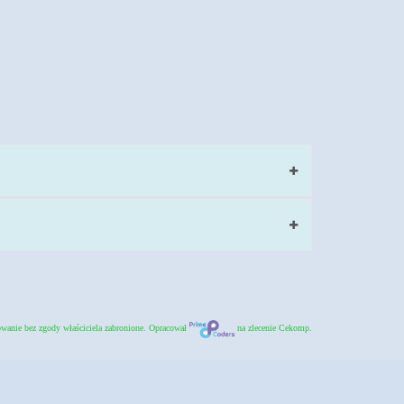
wanie bez zgody właściciela zabronione. Opracował
na zlecenie Cekomp.