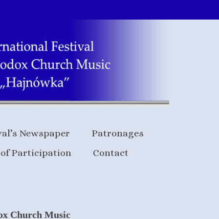
val’s Newspaper
Patronages
of Participation
Contact
dox Church Music